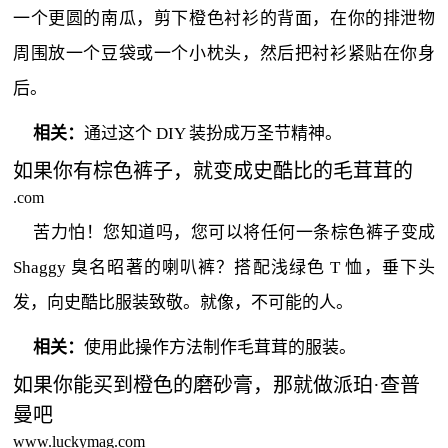
一个更圆的南瓜，剪下橙色衬衫的背面，在你的排泄物
周围放一个豆袋或一个小枕头，然后把衬衫紧贴在你身
后。
相关：
通过这个 DIY 装扮成万圣节精神。
如果你有棕色裤子，就变成史酷比的毛茸茸的
.com
苦力怕！您知道吗，您可以将任何一条棕色裤子变成
Shaggy 臭名昭著的喇叭裤？搭配浅绿色 T 恤，垂下头
发，向
史酷比
服装致敬。就像，不可能的人。
相关：
使用此操作方法制作毛茸茸的服装。
如果你能买到橙色的磨砂膏，那就做派珀·查普
曼吧
www.luckymag.com