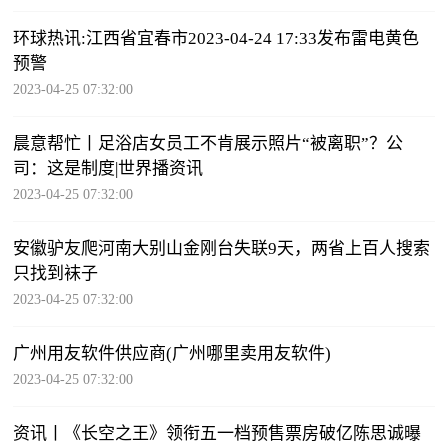
环球热讯:江西省宜春市2023-04-24 17:33发布雷电黄色
预警
2023-04-25 07:32:00
晨意帮忙丨足浴店女员工不肯展示照片“被离职”？公
司：这是制度|世界播资讯
2023-04-25 07:32:00
安徽驴友爬河南大别山金刚台失联9天，两省上百人搜索
只找到袜子
2023-04-25 07:32:00
广州用友软件供应商(广州哪里卖用友软件)
2023-04-25 07:32:00
资讯丨《长空之王》领衔五一档预售票房破亿陈思诚曝