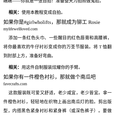
瞧瞧——你就是一张自拍！准备整天为拍照做鬼脸。
相关：
使用本教程变成自拍。
如果你是#girlwholifts，那就成为铆工 Rosie
mylifewellloved.com
添加一条红色头巾、一些醒目的红色唇膏和高腰裤，
将你最喜欢的牛仔衬衫变成你的万圣节服装。将 T 恤翻
到肘部上方，准备好弯曲。
相关：
用这件自制服装炫耀你的手臂。
如果你有一件橙色衬衫，那就做个南瓜吧
favecrafts.c​​om
这款服装既可爱又舒适，老少咸宜，老少皆宜。拿一
件橙色衬衫，轻轻地在织物上画出南瓜灯的脸。剪出版
型，内搭黑色紧身衬衫和紧身裤（或深色裤子）。要做