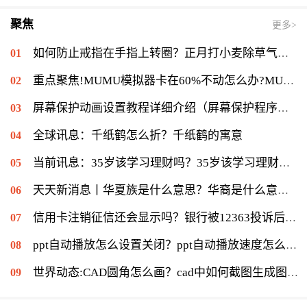
聚焦
更多>
如何防止戒指在手指上转圈？正月打小麦除草气温多少能打？ 全球短讯
重点聚焦!MUMU模拟器卡在60%不动怎么办?MUMU模拟器卡在60%的解决流程
屏幕保护动画设置教程详细介绍（屏幕保护程序等待时间怎么设置）|当前速读
全球讯息：千纸鹤怎么折？千纸鹤的寓意
当前讯息：35岁该学习理财吗？35岁该学习理财会不会太迟？
天天新消息丨华夏族是什么意思？华裔是什么意思：华侨在侨居国生下的子女
信用卡注销征信还会显示吗？银行被12363投诉后果是什么？|环球通讯
ppt自动播放怎么设置关闭？ppt自动播放速度怎么调慢？ 世界报资讯
世界动态:CAD圆角怎么画？cad中如何截图生成图片？