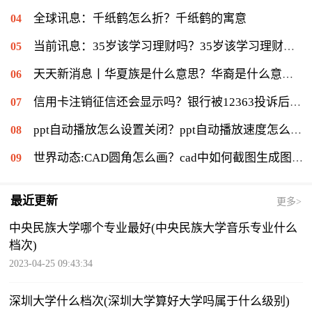
全球讯息：千纸鹤怎么折？千纸鹤的寓意
当前讯息：35岁该学习理财吗？35岁该学习理财会不会太迟？
天天新消息丨华夏族是什么意思？华裔是什么意思：华侨在侨居国生下的子女
信用卡注销征信还会显示吗？银行被12363投诉后果是什么？|环球通讯
ppt自动播放怎么设置关闭？ppt自动播放速度怎么调慢？ 世界报资讯
世界动态:CAD圆角怎么画？cad中如何截图生成图片？
最近更新
更多>
中央民族大学哪个专业最好(中央民族大学音乐专业什么
档次)
2023-04-25 09:43:34
深圳大学什么档次(深圳大学算好大学吗属于什么级别)