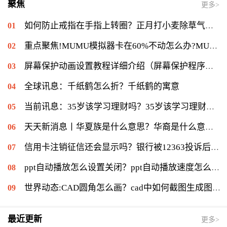
聚焦
更多>
如何防止戒指在手指上转圈？正月打小麦除草气温多少能打？ 全球短讯
重点聚焦!MUMU模拟器卡在60%不动怎么办?MUMU模拟器卡在60%的解决流程
屏幕保护动画设置教程详细介绍（屏幕保护程序等待时间怎么设置）|当前速读
全球讯息：千纸鹤怎么折？千纸鹤的寓意
当前讯息：35岁该学习理财吗？35岁该学习理财会不会太迟？
天天新消息丨华夏族是什么意思？华裔是什么意思：华侨在侨居国生下的子女
信用卡注销征信还会显示吗？银行被12363投诉后果是什么？|环球通讯
ppt自动播放怎么设置关闭？ppt自动播放速度怎么调慢？ 世界报资讯
世界动态:CAD圆角怎么画？cad中如何截图生成图片？
最近更新
更多>