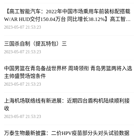
【高工智能汽车：2022年中国市场乘用车前装标配搭载
W/AR HUD交付150.04万台 同比增长38.12%】高工智能
汽车研究院监测数据显示，2022年中国市
2023-05-07 21:53:23
三国杀自制（提瓦特包）三
2023-05-07 21:53:23
中国男篮在青岛备战世界杯 周琦领衔 青岛男篮两将入选
主帅盛赞场馆条件
2023-05-07 21:53:23
上海机场联络线有新进展：近期四台盾构机陆续顺利接
收
2023-05-07 21:53:23
万泰生物最新披露：二价HPV疫苗部分头对头试验数据