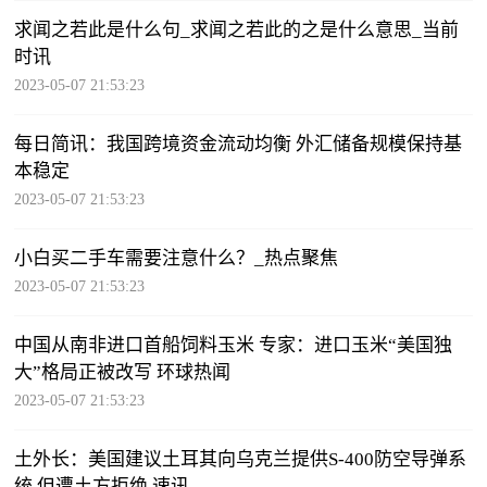
求闻之若此是什么句_求闻之若此的之是什么意思_当前
时讯
2023-05-07 21:53:23
每日简讯：我国跨境资金流动均衡 外汇储备规模保持基
本稳定
2023-05-07 21:53:23
小白买二手车需要注意什么？_热点聚焦
2023-05-07 21:53:23
中国从南非进口首船饲料玉米 专家：进口玉米“美国独
大”格局正被改写 环球热闻
2023-05-07 21:53:23
土外长：美国建议土耳其向乌克兰提供S-400防空导弹系
统 但遭土方拒绝 速讯