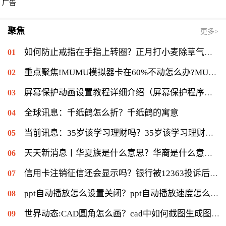
广告
聚焦
更多>
如何防止戒指在手指上转圈？正月打小麦除草气温多少能打？ 全球短讯
重点聚焦!MUMU模拟器卡在60%不动怎么办?MUMU模拟器卡在60%的解决流程
屏幕保护动画设置教程详细介绍（屏幕保护程序等待时间怎么设置）|当前速读
全球讯息：千纸鹤怎么折？千纸鹤的寓意
当前讯息：35岁该学习理财吗？35岁该学习理财会不会太迟？
天天新消息丨华夏族是什么意思？华裔是什么意思：华侨在侨居国生下的子女
信用卡注销征信还会显示吗？银行被12363投诉后果是什么？|环球通讯
ppt自动播放怎么设置关闭？ppt自动播放速度怎么调慢？ 世界报资讯
世界动态:CAD圆角怎么画？cad中如何截图生成图片？