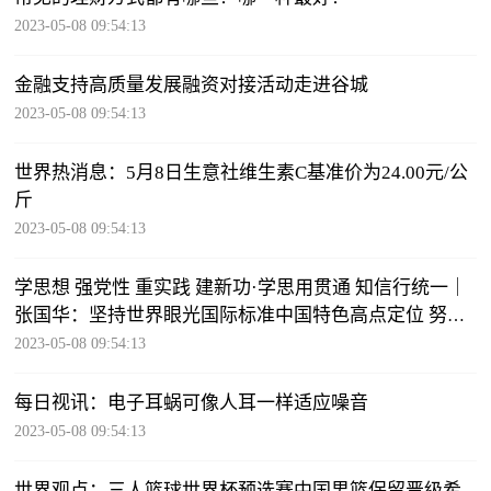
2023-05-08 09:54:13
金融支持高质量发展融资对接活动走进谷城
2023-05-08 09:54:13
世界热消息：5月8日生意社维生素C基准价为24.00元/公
斤
2023-05-08 09:54:13
学思想 强党性 重实践 建新功·学思用贯通 知信行统一｜
张国华：坚持世界眼光国际标准中国特色高点定位 努力
打造贯彻落实新发展理念的创新发展示范区-当前头条
2023-05-08 09:54:13
每日视讯：电子耳蜗可像人耳一样适应噪音
2023-05-08 09:54:13
世界观点：三人篮球世界杯预选赛中国男篮保留晋级希