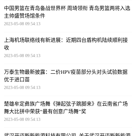
中国男篮在青岛备战世界杯 周琦领衔 青岛男篮两将入选
主帅盛赞场馆条件
2023-05-08 09:54:13
上海机场联络线有新进展：近期四台盾构机陆续顺利接
收
2023-05-08 09:54:13
万泰生物最新披露：二价HPV疫苗部分头对头试验数据
优于进口苗
2023-05-08 09:54:13
楚雄牟定彝族广场舞《弹起弦子跳脚来》在云南省广场
舞大比拼中荣获“最有创意广场舞”奖
2023-05-08 09:54:13
武汉开迈斯新能源科技有限公司_关于武汉开迈斯新能源