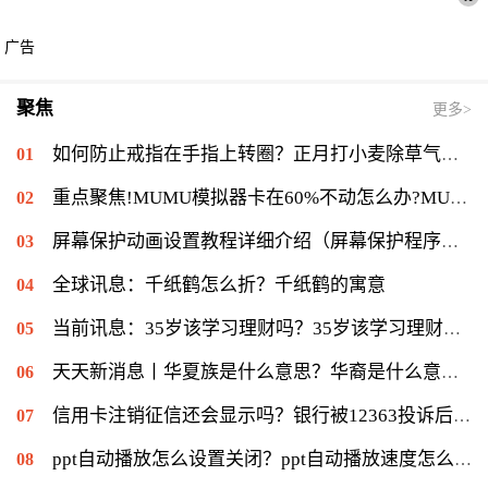
广告
聚焦
更多>
如何防止戒指在手指上转圈？正月打小麦除草气温多少能打？ 全球短讯
重点聚焦!MUMU模拟器卡在60%不动怎么办?MUMU模拟器卡在60%的解决流程
屏幕保护动画设置教程详细介绍（屏幕保护程序等待时间怎么设置）|当前速读
全球讯息：千纸鹤怎么折？千纸鹤的寓意
当前讯息：35岁该学习理财吗？35岁该学习理财会不会太迟？
天天新消息丨华夏族是什么意思？华裔是什么意思：华侨在侨居国生下的子女
信用卡注销征信还会显示吗？银行被12363投诉后果是什么？|环球通讯
ppt自动播放怎么设置关闭？ppt自动播放速度怎么调慢？ 世界报资讯