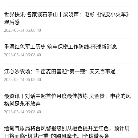
世界快讯:名家谈石嘴山丨梁晓声：电影《绿皮小火车》
观后感
2023-05-14 06:08:40
重温红色军工历史 筑牢保密工作防线-环球新消息
2023-05-14 06:08:40
江心沙农场：千亩麦田喜迎“第一镰”-天天百事通
2023-05-14 06:08:40
最资讯丨对话中超首位月度最佳教练 吴金贵：申花的风
格就是永不放弃
2023-05-14 06:08:40
缅甸气象局将台风警报级别从橙色提升至红色，预计周
日将面临“极其严重”的飓风摩卡。|全球微头条