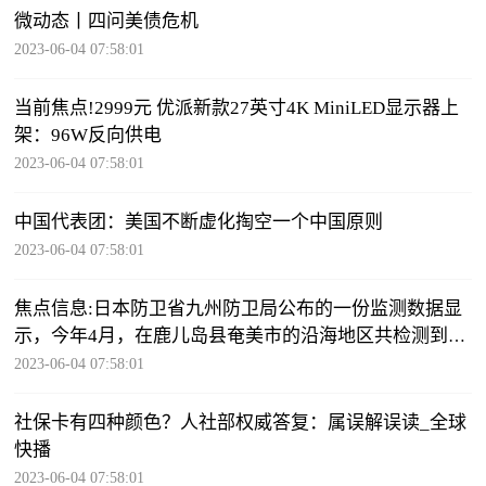
微动态丨四问美债危机
2023-06-04 07:58:01
当前焦点!2999元 优派新款27英寸4K MiniLED显示器上
架：96W反向供电
2023-06-04 07:58:01
中国代表团：美国不断虚化掏空一个中国原则
2023-06-04 07:58:01
焦点信息:日本防卫省九州防卫局公布的一份监测数据显
示，今年4月，在鹿儿岛县奄美市的沿海地区共检测到了
14次70分贝以上的飞机噪声
2023-06-04 07:58:01
社保卡有四种颜色？人社部权威答复：属误解误读_全球
快播
2023-06-04 07:58:01