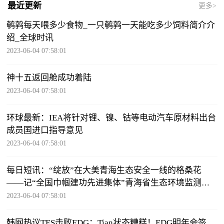
最近更新
更多>
鹌鹑每天喂多少食物_一只鹌鹑一天能吃多少饲料简介介
绍_全球时讯
2023-06-04 07:58:01
神十五返回舱成功着陆
2023-06-04 07:58:01
环球最新：IEA将针对锂、镍、钴等电动汽车原材料出台
成员国进口指导意见
2023-06-04 07:58:01
每日短讯：“绽放”在大美青海生态安全一线的格桑花
——记“全国巾帼建功先进集体”青海省生态环境监测中
心
2023-06-04 07:58:01
韩网热议TES击败EDG：Tian状态糟糕！EDG明年会签