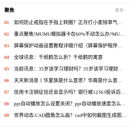
聚焦
更多>
如何防止戒指在手指上转圈？正月打小麦除草气温多少能打？ 全球短讯
重点聚焦!MUMU模拟器卡在60%不动怎么办?MUMU模拟器卡在60%的解决流程
屏幕保护动画设置教程详细介绍（屏幕保护程序等待时间怎么设置）|当前速读
全球讯息：千纸鹤怎么折？千纸鹤的寓意
当前讯息：35岁该学习理财吗？35岁该学习理财会不会太迟？
天天新消息丨华夏族是什么意思？华裔是什么意思：华侨在侨居国生下的子女
信用卡注销征信还会显示吗？银行被12363投诉后果是什么？|环球通讯
ppt自动播放怎么设置关闭？ppt自动播放速度怎么调慢？ 世界报资讯
世界动态:CAD圆角怎么画？cad中如何截图生成图片？