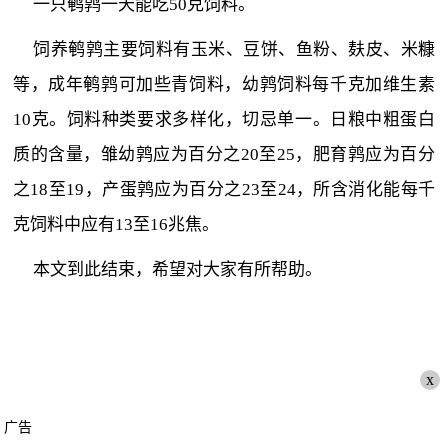
一只鹌鹑一天能吃50克饲料。
饲养鹌鹑主要饲料有玉米、豆饼、鱼粉、麸皮、米糠
等，成年鹌鹑可加些青饲料，幼鹑饲料每千克加维生素
10克。饲料种类要求多样化，切忌单一。日粮中粗蛋白
质的含量，雏幼鹑应为百分之20至25，肥育鹑应为百分
之18至19，产蛋鹑应为百分之23至24，所含消化能每千
克饲料中应有13至16兆焦。
本文到此结束，希望对大家有所帮助。
x
广告