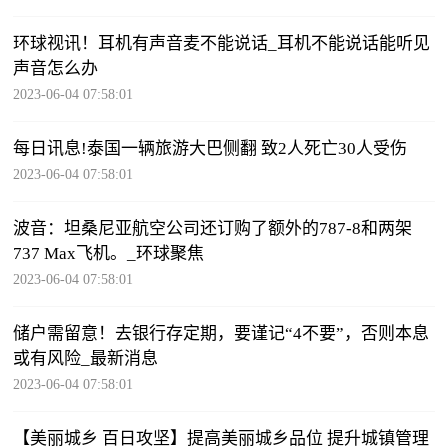
环球视讯！耳机有声音麦不能说话_耳机不能说话能听见
声音怎么办
2023-06-04 07:58:01
每日讯息!泰国一辆旅游大巴侧翻 致2人死亡30人受伤
2023-06-04 07:58:01
波音：坦桑尼亚航空公司还订购了额外的787-8和两架
737 Max飞机。_环球聚焦
2023-06-04 07:58:01
储户需留意！去银行存定期，要谨记“4不要”，否则本息
或有风险_最新消息
2023-06-04 07:58:01
【美丽城乡 百日攻坚】提高美丽城乡品位 提升城镇管理