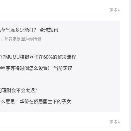
更多+
草气温多少能打？ 全球短讯
圈，那肯定是因为你所佩
办?MUMU模拟器卡在60%的解决流程
程序等待时间怎么设置）|当前速读
习理财会不会太迟？
什么意思：华侨在侨居国生下的子女
更多+