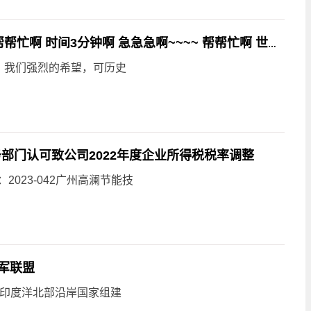
小学奥运英语演讲稿 中英都要。 哪位好汉帮帮忙啊 时间3分钟啊 急急急啊~~~~ 帮帮忙啊 世界滚动
，我们强烈的希望，可历史
税务部门认可致公司2022年度企业所得税税率调整
2023-042广州高澜节能技
军联盟
印度洋北部沿岸国家组建