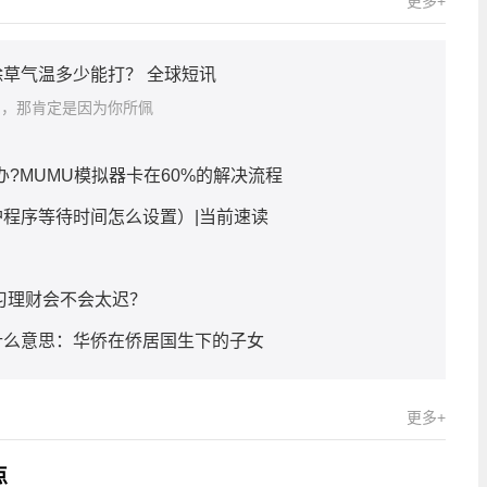
更多+
草气温多少能打？ 全球短讯
圈，那肯定是因为你所佩
办?MUMU模拟器卡在60%的解决流程
程序等待时间怎么设置）|当前速读
习理财会不会太迟？
什么意思：华侨在侨居国生下的子女
更多+
点