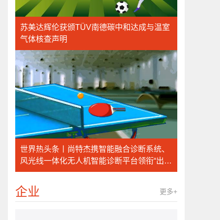
苏美达辉伦获颁TÜV南德碳中和达成与温室
气体核查声明
世界热头条丨尚特杰携智能融合诊断系统、
风光线一体化无人机智能诊断平台领衔“出
镜”
企业
更多+