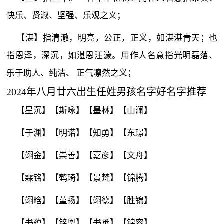
快乐、贤淑、坚强、乐观之义；
【湛】指清澈，明亮，公正，正义，如湛湛青天；也
指恩泽，深沉，如湛恩汪濊。用作人名意指光明磊落、
乐于助人、纯洁、 正气凛然之义；
2024年八月廿六出生任姓男孩名字好名字推荐
【星沉】【斯咏】【墨林】【山澜】
【于渊】【明诺】【知勇】【东璟】
【翊金】【崇善】【嘉彦】【文舟】
【霖铭】【鹤琦】【景梵】【锦腾】
【翊晗】【堇扬】【翊德】【胜锦】
【书蕴】【铭恩】【书承】【锦容】