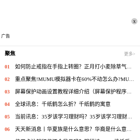
x
广告
聚焦
更多>
如何防止戒指在手指上转圈？正月打小麦除草气温多少能打？ 全球短讯
重点聚焦!MUMU模拟器卡在60%不动怎么办?MUMU模拟器卡在60%的解决流程
屏幕保护动画设置教程详细介绍（屏幕保护程序等待时间怎么设置）|当前速读
全球讯息：千纸鹤怎么折？千纸鹤的寓意
当前讯息：35岁该学习理财吗？35岁该学习理财会不会太迟？
天天新消息丨华夏族是什么意思？华裔是什么意思：华侨在侨居国生下的子女