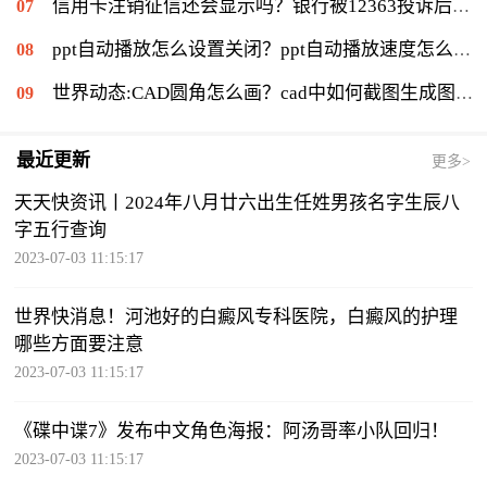
信用卡注销征信还会显示吗？银行被12363投诉后果是什么？|环球通讯
ppt自动播放怎么设置关闭？ppt自动播放速度怎么调慢？ 世界报资讯
世界动态:CAD圆角怎么画？cad中如何截图生成图片？
最近更新
更多>
天天快资讯丨2024年八月廿六出生任姓男孩名字生辰八
字五行查询
2023-07-03 11:15:17
世界快消息！河池好的白癜风专科医院，白癜风的护理
哪些方面要注意
2023-07-03 11:15:17
《碟中谍7》发布中文角色海报：阿汤哥率小队回归！
2023-07-03 11:15:17