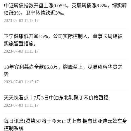
中证转债指数开盘上涨0.05%，英联转债涨8.8%，博实转
债涨3%，卫宁转债跌近3%。
2023-07-03 11:15:17
卫宁健康低开逾15%，公司实际控制人、董事长周炜被
实施留置措施。
2023-07-03 11:15:17
18年宾利慕尚全款86.8万，巅峰至上，尽显雍容华贵之
势
2023-07-03 11:15:17
天天快看点丨7月3日中油东北乳聚丁苯价格暂稳
2023-07-03 11:15:17
每日讯息!腾势N7将于今天正式上市 拥有比亚迪云辇车身
控制系统