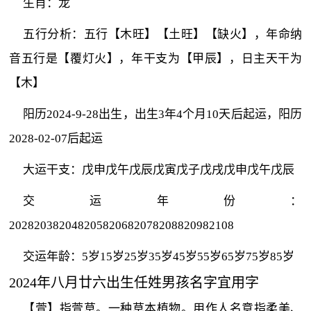
生肖：龙
五行分析：五行【木旺】【土旺】【缺火】，年命纳
音五行是【覆灯火】，年干支为【甲辰】，日主天干为
【木】
阳历2024-9-28出生，出生3年4个月10天后起运，阳历
2028-02-07后起运
大运干支：戊申戊午戊辰戊寅戊子戊戌戊申戊午戊辰
交运年份：
202820382048205820682078208820982108
交运年龄：5岁15岁25岁35岁45岁55岁65岁75岁85岁
2024年八月廿六出生任姓男孩名字宜用字
【萱】指萱草。一种草本植物。用作人名意指柔美、