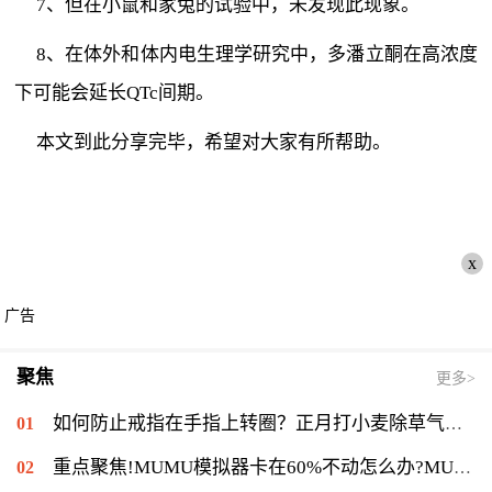
7、但在小鼠和家兔的试验中，未发现此现象。
8、在体外和体内电生理学研究中，多潘立酮在高浓度
下可能会延长QTc间期。
本文到此分享完毕，希望对大家有所帮助。
x
广告
聚焦
更多>
如何防止戒指在手指上转圈？正月打小麦除草气温多少能打？ 全球短讯
重点聚焦!MUMU模拟器卡在60%不动怎么办?MUMU模拟器卡在60%的解决流程