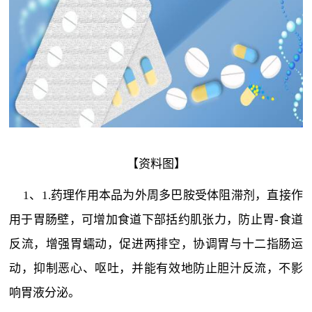
【资料图】
1、1.药理作用本品为外周多巴胺受体阻滞剂，直接作
用于胃肠壁，可增加食道下部括约肌张力，防止胃-食道
反流，增强胃蠕动，促进两排空，协调胃与十二指肠运
动，抑制恶心、呕吐，并能有效地防止胆汁反流，不影
响胃液分泌。