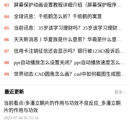
屏幕保护动画设置教程详细介绍（屏幕保护程序等待时间怎么设置）|当前速读
全球讯息：千纸鹤怎么折？千纸鹤的寓意
当前讯息：35岁该学习理财吗？35岁该学习理财会不会太迟？
天天新消息丨华夏族是什么意思？华裔是什么意思：华侨在侨居国生下的子女
信用卡注销征信还会显示吗？银行被12363投诉后果是什么？|环球通讯
ppt自动播放怎么设置关闭？ppt自动播放速度怎么调慢？ 世界报资讯
世界动态:CAD圆角怎么画？cad中如何截图生成图片？
最近更新
更多>
当前看点!多潘立酮片的作用与功效不良反应_多潘立酮
片的作用与功效
2023-07-04 01:51:14