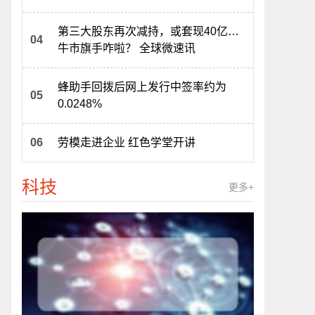
第三大股东再次减持，或套现40亿…
牛市旗手咋啦？ 全球微速讯
蜂助手回拨后网上发行中签率约为
0.0248%
劳模走进企业 红色学堂开讲
科技
更多+