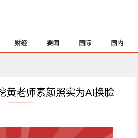
财经
要闻
国际
国内
挖黄老师素颜照实为AI换脸
士