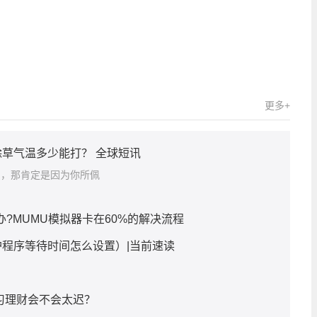
关键词：
更多+
草气温多少能打？ 全球短讯
圈，那肯定是因为你所佩
办?MUMU模拟器卡在60%的解决流程
程序等待时间怎么设置）|当前速读
习理财会不会太迟？